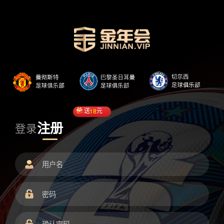
送
18
元
注册
登录