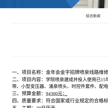
综合新闻
一、项目名称：金年会金字招牌
喷泉线路维
二、项目内容
：
学院喷泉建成并投入使用已
1
带
、
小型变压器
、
涌泉喷头
、
时控件套件
、
配
三、预算金额：
；
94300
元
四、质量要求：符合国家或行业规定的合格
五、工期：20日历天