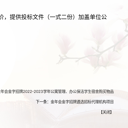
价，
提供
投标文件（一式
二
份）
加盖单位公
金年会金字招牌2022-2023学年公寓管理、办公保洁学生宿舍购买物品
下一条：
金年会金字招牌遴选招标代理机构项目
【
关闭
】