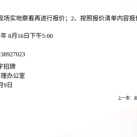
现场实地察看再进行报价；2、
按照
报价
清单
内容报
2年
8
月
16
日下午
5:00
927023
字招牌
管理办公室
月
9
日
上一条：