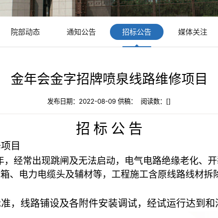
院部动态
通知公告
招标公告
媒体关注
金年会金字招牌喷泉线路维修项目
发布日期：2022-08-09 供稿： 阅读数：[
]
招
标
公
告
修项目
5年，经常出现跳闸及无法启动
，
电气
电路绝缘老化、开
电箱
、
电力电缆头
及
辅材
等，工程施工
含
原线路线材
拆
标准，
线路铺设及各附件安装调试，经试运行达到和