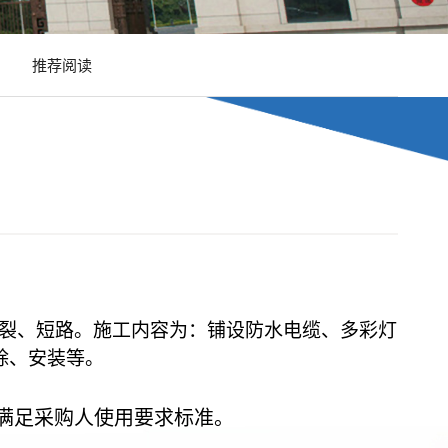
推荐阅读
裂、短路
。
施工内容为：铺设
防水电缆
、
多彩灯
除、安装
等
。
满足
采购人
使用
要求
标准
。