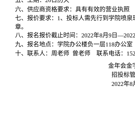
六、供应商资格要求：
具有有效的营业执照
七、报价要求：
1、投标人需先行到学院喷泉
章
。
八、报名报价截止时间：
2022年
8
月
9
日
—202
九、报名地点：学院办公楼负一层
118办公室
十、联系人：周老师
曾老师 联系电话：15238
金年会金
招投标
202
2
年
8