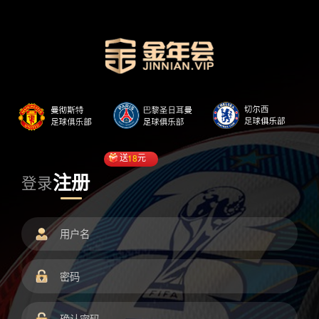
送
18
元
注册
登录