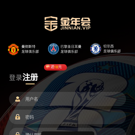
送
18
元
注册
登录